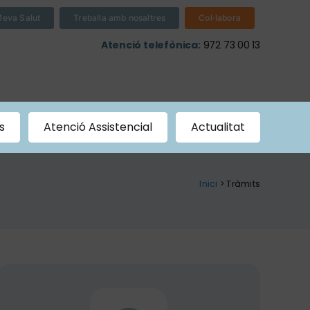
Meva Salut
Treballa amb nosaltres
Col·labora
Atenció telefònica:
972 73 00 13
s
Atenció Assistencial
Actualitat
Inici
> Tràmits