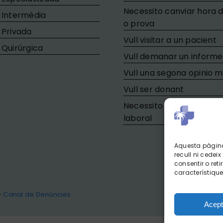
Necessito canviar hora d
 Intermèdia
o prova
 Privada
Vull visitar a un pacient
 Quirúrgica
Vull demanar un informe
Vull una segona opinio 
Vull ser donant
Necessito tramitar la ba
laboral
Aquesta pàgina 
recull ni cedei
consentir o ret
característique
–
Canal de Denúncies
Acept