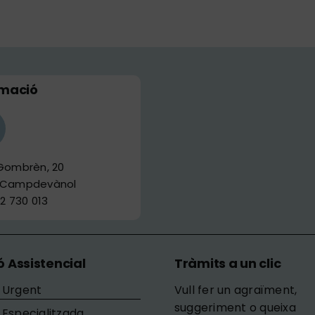
rmació
 Gombrèn, 20
 Campdevànol
72 730 013
ó Assistencial
Tràmits a un clic
 Urgent
Vull fer un agraïment,
suggeriment o queixa
 Especialitzada