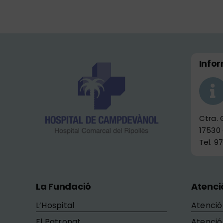
Info
Ctra.
17530
Tel. 9
La Fundació
Atenci
L’Hospital
Atenció
El Patronat
Atenció