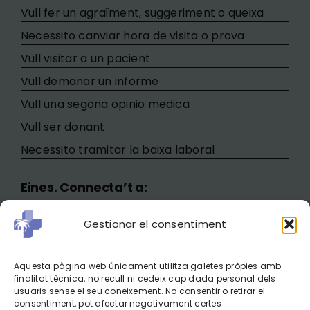
Vull fer un agraïment, suggeriment o queixa
Necessito canviar hora de visita o prova
Vull visitar a un pacient
Vull demanar un informe
Vull una segona opinio medica
Vull ser donant
Necessito tramitar la baixa laboral
Eines. Connecta’t a:
Minerva
Gestionar el consentiment
Correu mail
Portal del Treballador
Aquesta pàgina web únicament utilitza galetes pròpies amb
Marcatges
finalitat tècnica, no recull ni cedeix cap dada personal dels
usuaris sense el seu coneixement. No consentir o retirar el
Campus Coneixement
consentiment, pot afectar negativament certes