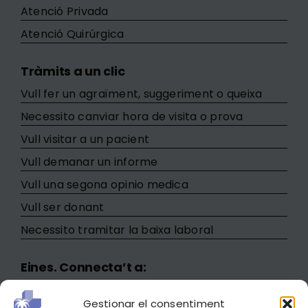
Atenció Privada
Atenció Quirúrgica
Tràmits a un clic
Vull fer un agraïment, suggeriment o queixa
Necessito canviar hora de visita o prova
Vull visitar a un pacient
Vull demanar un informe
Vull una segona opinio medica
Vull ser donant
Necessito tramitar la baixa laboral
Eines. Connecta’t a:
Minerva
Gestionar el consentiment