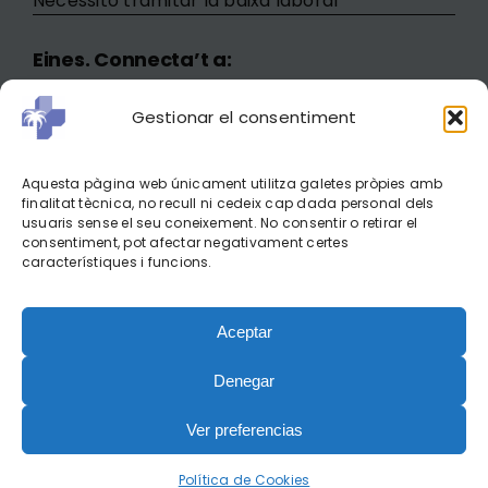
Necessito tramitar la baixa laboral
Eines. Connecta’t a:
Minerva
Gestionar el consentiment
Correu mail
Portal del Treballador
Aquesta pàgina web únicament utilitza galetes pròpies amb
Marcatges
finalitat tècnica, no recull ni cedeix cap dada personal dels
usuaris sense el seu coneixement. No consentir o retirar el
Campus Coneixement
consentiment, pot afectar negativament certes
característiques i funcions.
Avís Legal
–
Política de Privacitat
–
Política de Cookies
–
Aceptar
Canal de Denúncies
Denegar
Ver preferencias
© 2026- Hospital de Campdevànol - Tots els drets reservats
Política de Cookies